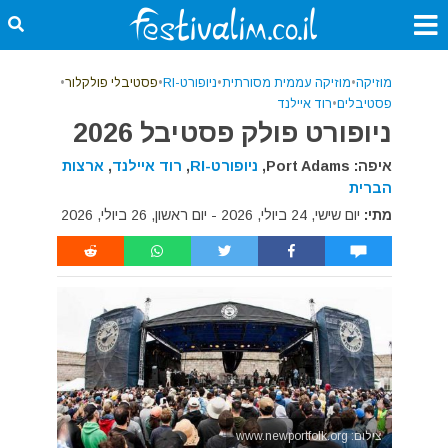
מוזיקה
•
מוזיקה עממית מסורתית
•
ניופורט-RI
•
פסטיבלי פולקלור
•
פסטיבלים
•
רוד איילנד
ניופורט פולק פסטיבל 2026
איפה: Port Adams,
ניופורט-RI
,
רוד איילנד
,
ארצות
הברית
מתי:
יום שישי, 24 ביולי, 2026 - יום ראשון, 26 ביולי, 2026
צילום: www.newportfolk.org