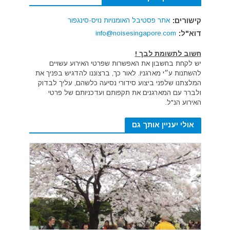
קישורים:
אתר פסטיבל האומנויות נויס-סינגפור
דוא"ל:
info@noisesingapore.com
חשוב לתשומת לבך !
יש לקחת בחשבון את האפשרות שפרטי האירוע עשויים
להשתנות ע״י מארגניו. לאור כך, ברצוננו להדגיש בפניך את
המלצתנו שלפני ביצוע סידורי נסיעה כלשהם, עליך לבדוק
ולברר עם המארגנים את תקפותם ועדכניותם של פרטי
האירוע הנ"ל.
אולי יעניין אותך גם