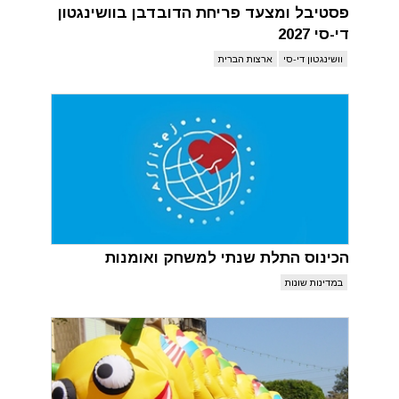
פסטיבל ומצעד פריחת הדובדבן בוושינגטון
די-סי 2027
וושינגטון די-סי
ארצות הברית
הכינוס התלת שנתי למשחק ואומנות
במדינות שונות