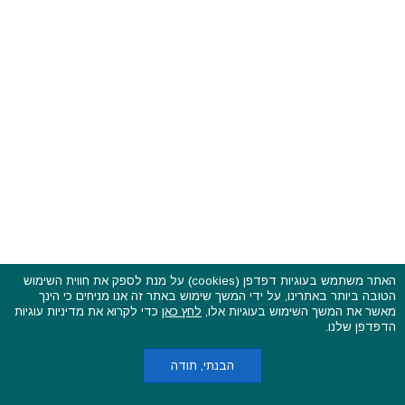
האתר משתמש בעוגיות דפדפן (cookies) על מנת לספק את חווית השימוש
הטובה ביותר באתרינו, על ידי המשך שימוש באתר זה אנו מניחים כי הינך
פסטיבלים וקרנבלים בעולם - כל הזכויות שמורות © 2015 - 2026
מאשר את המשך השימוש בעוגיות אלו,
לחץ כאן
כדי לקרוא את מדיניות עוגיות
בשותפות עם
CarniFest Online
הדפדפן שלנו.
ראשי
הצהרת נגישות
אודות
תקנון האתר ותנאי שימוש
מדיניות הפרטיות
מדיניות עוגיות (קוקיס)
כתבו לנו