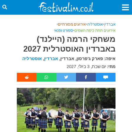
אברדין
•
אוסטרליה
•
אירועים מסורתיים
•
אירועים תחת כיפת השמים
•
ספורט ופנאי
משחקי הרמה (היילנד)
באברדין האוסטרלית 2027
איפה: פארק ג'פרסון, אברדין,
אברדין
,
אוסטרליה
מתי:
יום שבת, 3 ביולי, 2027