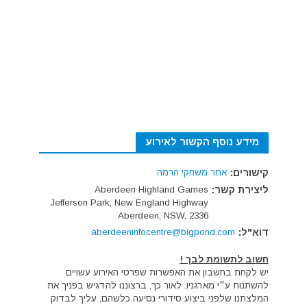
מידע נוסף הקשור לאירוע
קישורים:
אתר משחקי הרמה
ליצירת קשר:
Aberdeen Highland Games
Jefferson Park, New England Highway
Aberdeen, NSW, 2336
דוא"ל:
aberdeeninfocentre@bigpond.com
חשוב לתשומת לבך !
יש לקחת בחשבון את האפשרות שפרטי האירוע עשויים
להשתנות ע״י מארגניו. לאור כך, ברצוננו להדגיש בפניך את
המלצתנו שלפני ביצוע סידורי נסיעה כלשהם, עליך לבדוק