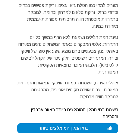
מוזרים למדי כמו הטלת גזעי עצים, זריקת פטישים כבדים
וכדורי ברזל, זריקת סלעים למרחק וכדומה. למבקר
בתחרויות מובטחת חוויה תרבותית מסורתית-עממית
מיוחדת במינה.
נגינת חמת חלילים נשמעת ללא הרף במשך כל יום
התחרות. אלפי המבקרים באתר המשחקים נהנים מאירוח
באוהלי ענק צבעוניים בהם מוצע שפע אין סופי של וויסקי
ובירה. המתחרים השופטים וחלק ניכר של הקהל לבושים
קילט (Kilt), הלבוש המוכר כחצאיות הסקוטיות
המסורתיות.
אוהלי האירוח, השמחה, כמויות הוויסקי הנמזגות והתחרויות
המוזרות יוצרים אווירה סקוטית אופיינית, המבטיחה
למבקר חוויה מרתקת.
רשימת בתי המלון המומלצים ביותר באזור אברדין
והסביבה:
בתי המלון
המומלצים
ביותר