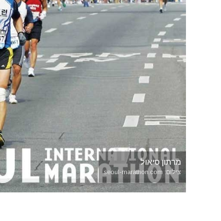
מרתון סיאול
צילום: seoul-marathon.com