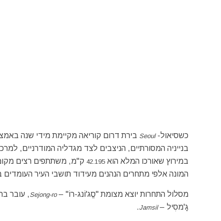
כשסיאול-
בירת דרום קוריאה מקיימת מידי שנה באמצע 
Seoul
בנייניה המסורתיים, הניצבים לצד מגדליה המודרניים, למרכז
במירוץ שאורכו המלא הוא
ק"מ, משתתפים רצים מקומיי
42.195
המונה אלפי מתחרים הנהנים מעידוד תושבי העיר העומדים ב
מסלול התחרות יוצא מצומת "סֱג'וֹנג-רוֹ" –
, עובר בר
Sejong-ro
גָ'מסִיל –
.
Jamsil