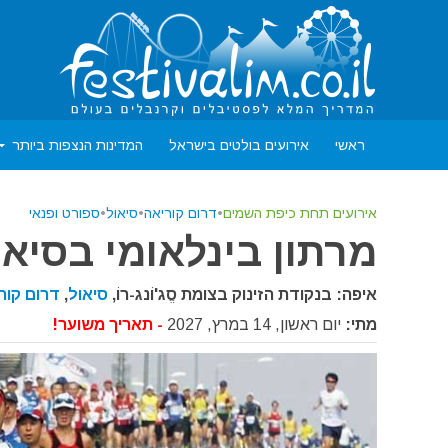
ראשי
אירועים בולטים בישראל
המדינות הנצפות ביותר
אירועים תחת כיפת השמים
•
דרום קוריאה
•
סיאול
•
ספורט ופנאי
מרתון בינלאומי בסיאול 27
איפה: בנקודת הזינוק בצומת סֱג'וֹנג-רוֹ,
סיאול
,
דרום קור
מתי:
יום ראשון, 14 במרץ, 2027
- תאריך משוער!