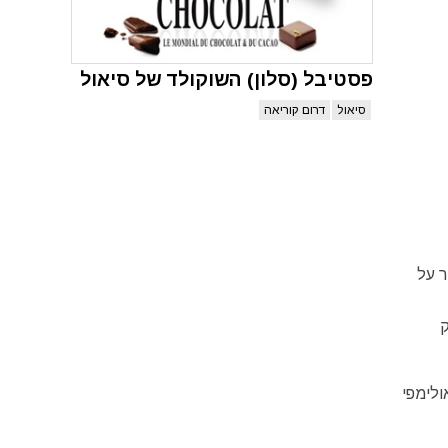
פסטיבל (סלון) השוקולד של סיאול
סיאול
דרום קוריאה
ר על
ק
ולימפי