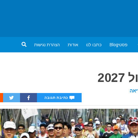
פסטיBlog
כתבו לנו
אודות
הצהרת נגישות
20
יאה
כתיבת תגובה