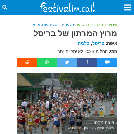
אירועים תחת כיפת השמים
•
בלגיה
•
בריסל
•
ספורט ופנאי
מרוץ המרתון של בריסל
איפה:
בריסל
,
בלגיה
מתי:
החל מ-2026 לא יתקיים יותר
ריצת מרתון
צילום: Gwyndafh / pixabay.com