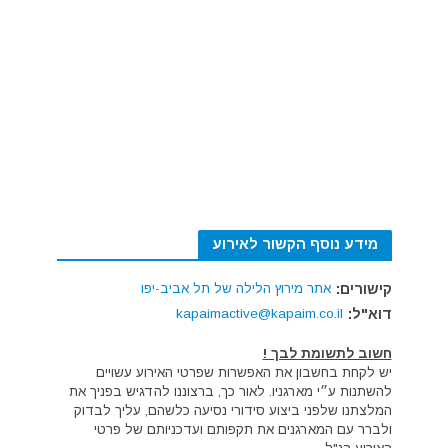
מידע נוסף הקשור לאירוע
קישורים:
אתר מירוץ הלילה של תל אביב-יפו
דוא"ל:
kapaimactive@kapaim.co.il
חשוב לתשומת לבך !
יש לקחת בחשבון את האפשרות שפרטי האירוע עשויים
להשתנות ע״י מארגניו. לאור כך, ברצוננו להדגיש בפניך את
המלצתנו שלפני ביצוע סידורי נסיעה כלשהם, עליך לבדוק
ולברר עם המארגנים את תקפותם ועדכניותם של פרטי