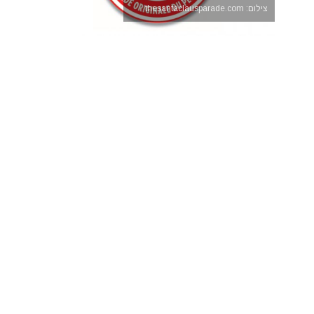
צילום: thesantaclausparade.com