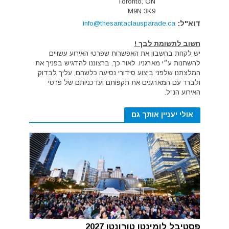
Toronto, ON
M9N 3K9
דוא"ל:
info@thesantaclausparade.ca
חשוב לתשומת לבך !
יש לקחת בחשבון את האפשרות שפרטי האירוע עשויים
להשתנות ע״י מארגניו. לאור כך, ברצוננו להדגיש בפניך את
המלצתנו שלפני ביצוע סידורי נסיעה כלשהם, עליך לבדוק
ולברר עם המארגנים את תקפותם ועדכניותם של פרטי
האירוע הנ"ל.
אולי יעניין אותך גם
פסטיבל לומינטו טורונטו 2027