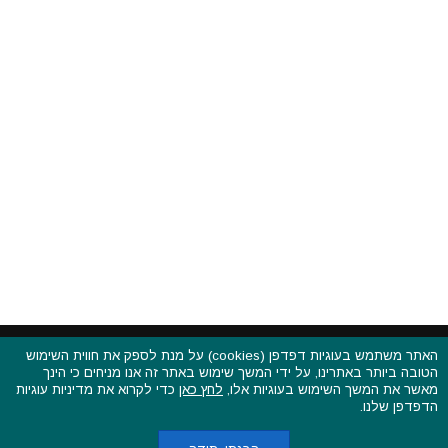
האתר משתמש בעוגיות דפדפן (cookies) על מנת לספק את חווית השימוש
הטובה ביותר באתרינו, על ידי המשך שימוש באתר זה אנו מניחים כי הינך
פסטיבלים וקרנבלים בעולם - כל הזכויות שמורות © 2015 - 2026
מאשר את המשך השימוש בעוגיות אלו,
לחץ כאן
כדי לקרוא את מדיניות עוגיות
בשותפות עם
CarniFest Online
הדפדפן שלנו.
ראשי
הצהרת נגישות
אודות
תקנון האתר ותנאי שימוש
מדיניות הפרטיות
מדיניות עוגיות (קוקיס)
כתבו לנו