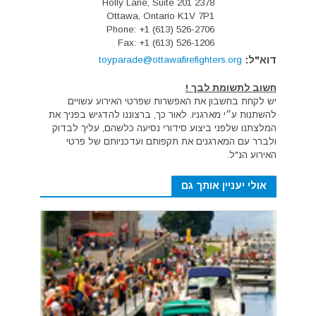
2378 Holly Lane, Suite 201
Ottawa, Ontario K1V 7P1
Phone: +1 (613) 526-2706
Fax: +1 (613) 526-1206
דוא"ל:
toyparade@ottawafirefighters.org
חשוב לתשומת לבך !
יש לקחת בחשבון את האפשרות שפרטי האירוע עשויים
להשתנות ע״י מארגניו. לאור כך, ברצוננו להדגיש בפניך את
המלצתנו שלפני ביצוע סידורי נסיעה כלשהם, עליך לבדוק
ולברר עם המארגנים את תקפותם ועדכניותם של פרטי
האירוע הנ"ל.
אולי יעניין אותך גם