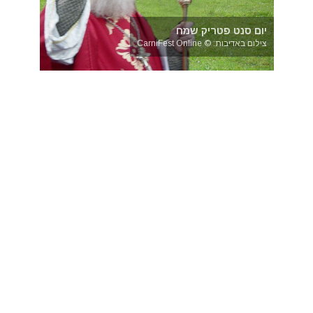
יום סנט פטריק שמח
צילום באדיבות: © CarniFest Online