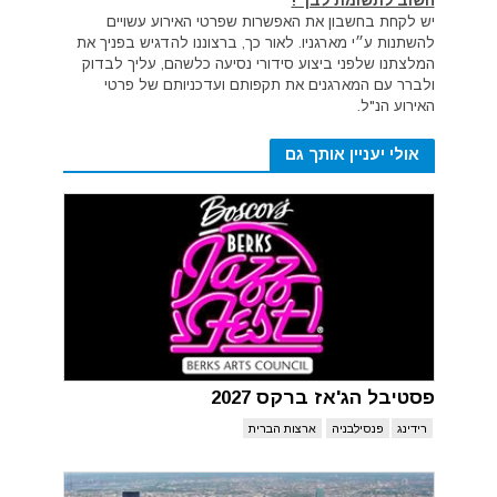
חשוב לתשומת לבך !
יש לקחת בחשבון את האפשרות שפרטי האירוע עשויים
להשתנות ע״י מארגניו. לאור כך, ברצוננו להדגיש בפניך את
המלצתנו שלפני ביצוע סידורי נסיעה כלשהם, עליך לבדוק
ולברר עם המארגנים את תקפותם ועדכניותם של פרטי
האירוע הנ"ל.
אולי יעניין אותך גם
פסטיבל הג'אז ברקס 2027
רידינג
פנסילבניה
ארצות הברית