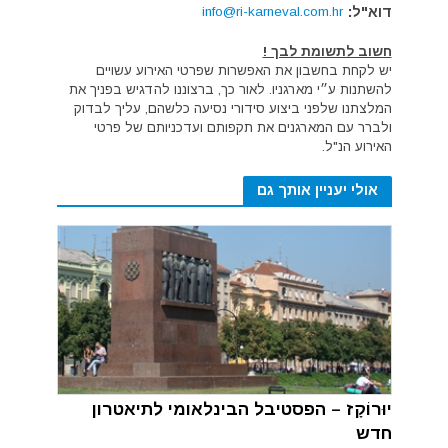
דוא"ל:
info@ri-karneval.com.hr
חשוב לתשומת לבך !
יש לקחת בחשבון את האפשרות שפרטי האירוע עשויים
להשתנות ע״י מארגניו. לאור כך, ברצוננו להדגיש בפניך את
המלצתנו שלפני ביצוע סידורי נסיעה כלשהם, עליך לבדוק
ולברר עם המארגנים את תקפותם ועדכניותם של פרטי
האירוע הנ"ל.
אולי יעניין אותך גם
יוּרוֹקָז – הפסטיבל הבינלאומי לתיאטרון
חדש