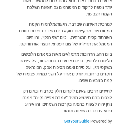
צבועים בפחם, כאות מחאה והתנגדות לממשל. מאוחר
יותר נוספה לריקודים המפוחמים גם תופעת השלכת
הקמח הצבעוני.
למרבית האירוניה שבדבר, חגיגות/מלחמות הקמח
המסורתיות, מתקיימות דווקא ביום המוכר בנצרות היוונית
האורתודוקסית המזרחית, כיום "שני הנקי", זהו היום
המסמל את תחילתו של צום הפסחא הנוצרי אורתודוקסי.
ביום החג, הרחובות מתמלאים מאות בני אדם הלובשים
חליפות פלסטיק, פניהם צבועים בפחם שחור, על עיניהם
משקפי מגן, ועל פיהם ואפם מסיכות אבק. הם נראים
רוקדים ברחובות וזורקים אחד על השני כמויות עצומות של
קמח בצבעים שונים.
לתיירים הרבים שאינם לוקחים חלק בקרבות ובאים רק
לצפות בהם תימצא תמיד "עמדת צפייה נקייה" ממנה
ניתן יהיה לצפות בהנאה בקרבות השמחים. זהו אירוע
פרוע עם הרבה שמחה והומור.
GetYourGuide
Powered by