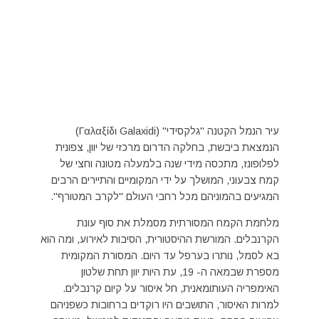
עיר הנמל הקטנה "גלקסידי" (Γαλαξίδι Galaxidi)
הנמצאת ביבשת, בחלקה הדרום מרכזי של יוון, צפונית
לפלופונז, מתכסה מידי שנה בלמעלה מטונה וחצי של
קמח צבעוני, המושלך על ידי המקומיים והתיירים הרבים
המגיעים בהמוניהם מכל רחבי העולם "לקרב המטורף".
מלחמת הקמח המסורתית מסמלת את סוף עונת
הקרנבלים. המורשת ההיסטורית, הסיבות לאירוע, ומה הוא
בא לסמל, נותרו בערפל עד היום. המסורת המקומית
מספרת שבמאה ה- 19, עת היות יוון תחת שלטון
האימפריה העותומאנית, חל איסור על קיום קרנבלים.
למרות האיסור, התושבים היו רוקדים ברחובות כשפניהם