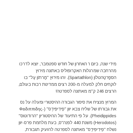
מידי שנה, ביום ו' האחרון של חודש ספטמבר, יוצא לדרכו
מהרחבה שמרגלות האקרופוליס באתונה מירוץ
הספָרטָהטלוֹן (Spartathlon). זהו מירוץ "מָרתוֹן עָל" בו
לוקחים חלק למעלה מ-200 רצים ממדינות רבות בעולם,
הרצים 246 ק"מ מאתונה לספרטה!
המרוץ מנציח את סיפור הגבורה ההיסטורי ומעלה על נס
את גבורתו של שליח צבא יוון "פֵידִיפִּידֶס" (Φειδιππιδης-
Pheidippides). על פי התיעוד של ההיסטוריון "הרודוטוס"
(Herodotos) משנת 440 לפנה"ס, בעת מלחמת פרס-יוון
נשלח "פֵידִיפִּידֶס" מאתונה לספרטה להזעיק תגבורת,