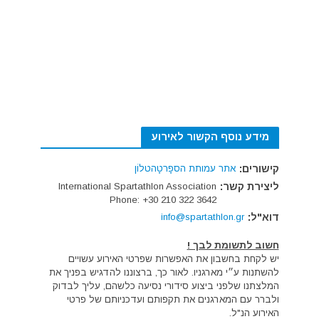
מידע נוסף הקשור לאירוע
קישורים:
אתר עמותת הספָרטָהטלוֹן
ליצירת קשר:
International Spartathlon Association
Phone: +30 210 322 3642
דוא"ל:
info@spartathlon.gr
חשוב לתשומת לבך !
יש לקחת בחשבון את האפשרות שפרטי האירוע עשויים
להשתנות ע״י מארגניו. לאור כך, ברצוננו להדגיש בפניך את
המלצתנו שלפני ביצוע סידורי נסיעה כלשהם, עליך לבדוק
ולברר עם המארגנים את תקפותם ועדכניותם של פרטי
האירוע הנ"ל.