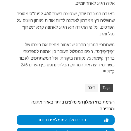
אליה הגיע לאחר יומיים.
באגדה המוכרת יותר, שנפוצה בשנת 490 לפנה"ס מסופר
שהשליח רץ ממרתון לאתונה לדווח אודות ניצחון היוונים על
הפרסים. על פי האגדה הוא הגיע לאתונה קרא "ניצחון"
נפל ומת.
משתתפי המרוץ החריג שכאמור מנציח את ריצתו של
"פֵידִיפִּידֶס", רצים במסלול העובר בין אתונה לספרטה!
בדרך קיימות 75 נקודות ביקורת, ועל המשתתפים לעבור
בשני ימי ריצה את המרחק הבלתי נתפס בין הערים 246
ק"מ !!!
Tags
ריצה
רשימת בתי המלון המומלצים ביותר באזור אתונה
והסביבה:
בתי המלון
המומלצים
ביותר