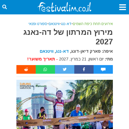
אירועים תחת כיפת השמים
•
דא-ננג
•
וויטנאם
•
ספורט ופנאי
מירוץ המרתון של דה-נאנג
2027
איפה: פארק דיאן-דונג,
דא-ננג
,
וויטנאם
מתי:
יום ראשון, 21 במרץ, 2027
- תאריך משוער!