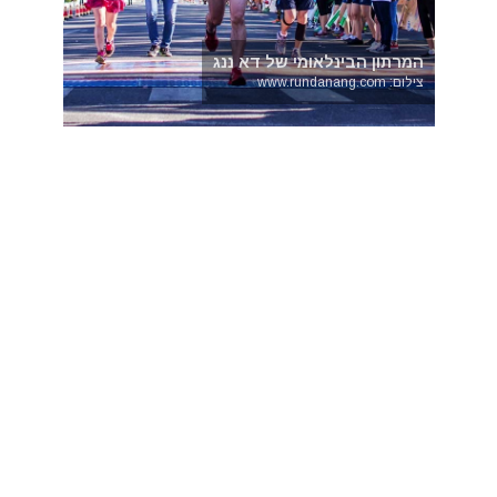
המרתון הבינלאומי של דא ננג
צילום: www.rundanang.com