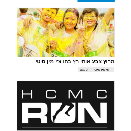
מרוץ צבע אותי רץ בהו-צ'י-מין-סיטי
הו צי מין סיטי
וויטנאם