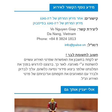
מידע נוסף הקשור לאירוע
קישורים:
אתר מירוץ המרתון של דה-נאנג
מירוץ המרתון של דה-נאנג בפייסבוק
Vo Nguyen Giap
ליצירת קשר:
Da Nang, Vietnam
Phone:
+84 8 3824 1813
דוא"ל:
info@pulse.vn
חשוב לתשומת לבך !
יש לקחת בחשבון את האפשרות שפרטי האירוע עשויים
להשתנות ע״י מארגניו. לאור כך, ברצוננו להדגיש בפניך את
המלצתנו שלפני ביצוע סידורי נסיעה כלשהם, עליך לבדוק
ולברר עם המארגנים את תקפותם ועדכניותם של פרטי
האירוע הנ"ל.
אולי יעניין אותך גם