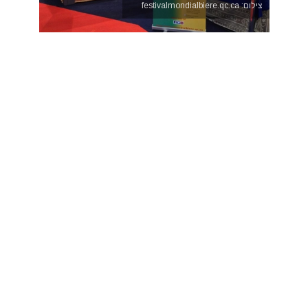
צילום: festivalmondialbiere.qc.ca