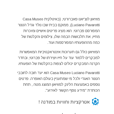
מוזיאון לוצ'יאנו פאברורטי, (באיטלקית Casa Museo
Luciano Pavarotti), ממוקם בבית שבו נולד וגדל הטנור
המפורסם פברוטי. הוא מציג פריטים אישיים ומזכרות
מחייו, את תלבושות הבמה שלו, צילומים והקלטות של
כמה מההופעותיו המפורסמות ועוד.
המוזיאון כולל גם תערוכות אינטראקטיביות המאפשרות
למבקרים ללמוד עוד על חייו ויצירתו של פברוטי, ובחדר
הקרנה המבקרים יכולים לצפות בהקלטות של הופעותיו.
Casa Museo Luciano Pavarotti הוא יעד חובה לחובבי
הטנור האגדי ולכל מי שמתעניין בעולם האופרה. פרטים
נוספים באמצעות הלינק למוזיאון המוצג מטה , תחת
הכותרת "מידע נוסף הקשור לאירוע".
attractions
אטרקציות וחוויות במודנה !