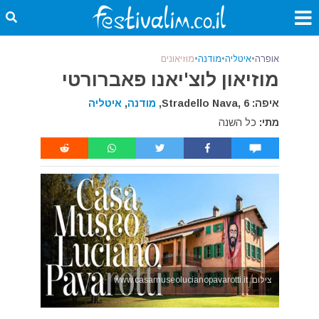
אופרה
•
איטליה
•
מודנה
•
מוזיאונים
מוזיאון לוצ'יאנו פאברורטי
איפה: Stradello Nava, 6,
מודנה
,
איטליה
מתי:
כל השנה
צילום: www.casamuseolucianopavarotti.it