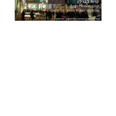
קניות בברלין
קניות חג המולד בברלין
צילום באדיבות: © CarniFest Online