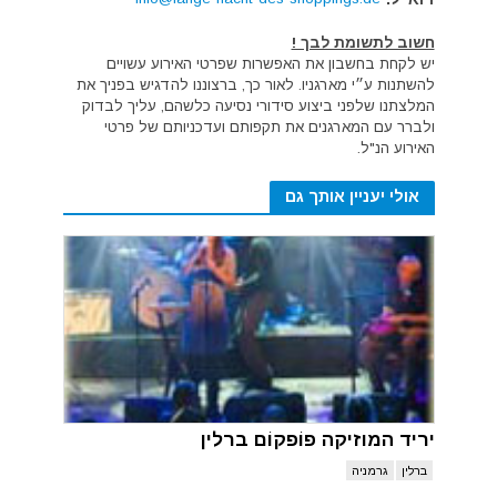
חשוב לתשומת לבך !
יש לקחת בחשבון את האפשרות שפרטי האירוע עשויים
להשתנות ע״י מארגניו. לאור כך, ברצוננו להדגיש בפניך את
המלצתנו שלפני ביצוע סידורי נסיעה כלשהם, עליך לבדוק
ולברר עם המארגנים את תקפותם ועדכניותם של פרטי
האירוע הנ"ל.
אולי יעניין אותך גם
יריד המוזיקה פוֹפקוֹם ברלין
ברלין
גרמניה