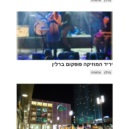
יריד המוזיקה פוֹפקוֹם ברלין
ברלין
גרמניה