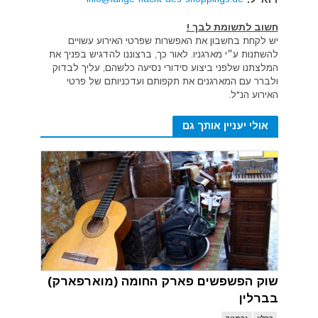
חשוב לתשומת לבך !
יש לקחת בחשבון את האפשרות שפרטי האירוע עשויים
להשתנות ע״י מארגניו. לאור כך, ברצוננו להדגיש בפניך את
המלצתנו שלפני ביצוע סידורי נסיעה כלשהם, עליך לבדוק
ולברר עם המארגנים את תקפותם ועדכניותם של פרטי
האירוע הנ"ל.
אולי יעניין אותך גם
שוק הפשפשים פארק החומה (מוארפארק)
בברלין
ברלין
גרמניה