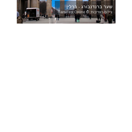
שער ברנדנבורג - ברלין
צילום באדיבות: © CarniFest Online