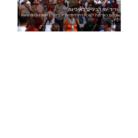
יריד ימי הביניים באיביזה
צילום באדיבות לשכת התיירות של איביזה - [ www.ibiza.travel
]