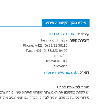
מידע נוסף הקשור לאירוע
אתר העיר טֶרנָבַה
קישורים:
The city of Trnava
ליצירת קשר:
Phone: +421 (0) 33/32 36110
Fax: +421 (0) 33/323 64 00
Trhová 2
917 01 Trnava
Slovakia
infoservis@trnava.sk
דוא"ל:
חשוב לתשומת לבך !
יש לקחת בחשבון את האפשרות שפרטי האירוע עשויים להשתנות 
סידורי נסיעה כלשהם, עליך לבדוק ולברר עם המארגנים את תק