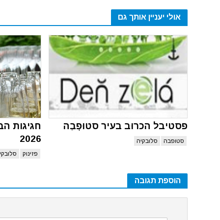
אולי יעניין אותך גם
פסטיבל הכרוּב בעיר סטוּפָבַה
חגיגות הבצ
2026
סטופבה
סלובקיה
פזינוק
סלובקי
הוספת תגובה