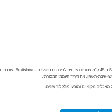
העיר טֶרנָבַה – Trnava הנמצאת במערב סלובקיה – Slovakia כ-45 ק"מ צפונ
י-שבת-ראשון, את היריד העממי המסורתי.
מאכלים מקומיים ומופעי פולקלור שונים.