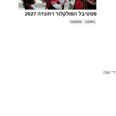
פסטיבל הפולקלור ויחונדה 2027
וִיחוֹדנָה
סלובקיה
ית מזרחית לבירה ברטיסלבה – Bratislava, עורכת מידי שנה