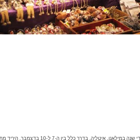
ה-"Oh Bej! Oh Bej!" הוא יריד חג מולד מסורתי המתקיים מדי שנה במילאנו, איטליה, בדרך כלל בין ה-7 ל-0