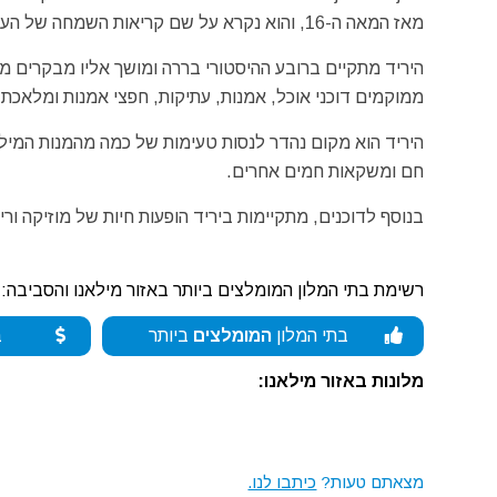
מאז המאה ה-16, והוא נקרא על שם קריאות השמחה של העם ביום החג של הקדוש הפטרון של מילנו, אמברוז הקדוש (Saint Ambrose).
היריד מתקיים ברובע ההיסטורי בררה ומושך אליו מבקרים מכ
ממוקמים דוכני אוכל, אמנות, עתיקות, חפצי אמנות ומלאכת י
חם ומשקאות חמים אחרים.
בנוסף לדוכנים, מתקיימות ביריד הופעות חיות של מוזיקה ור
רשימת בתי המלון המומלצים ביותר באזור מילאנו והסביבה:
בתי המלון
המומלצים
ביותר
ב
מלונות באזור מילאנו:
מצאתם טעות?
כיתבו לנו.