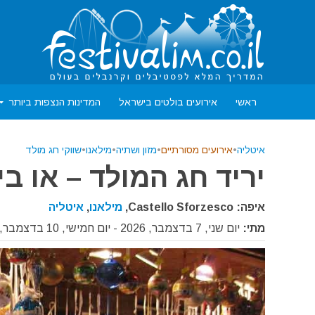
ראשי
אירועים בולטים בישראל
המדינות הנצפות ביותר
איטליה
•
אירועים מסורתיים
•
מזון ושתיה
•
מילאנו
•
שווקי חג מולד
יריד חג המולד – או ביי! א
איפה: Castello Sforzesco,
מילאנו
,
איטליה
מתי:
יום שני, 7 בדצמבר, 2026 - יום חמישי, 10 בדצמבר, 2026