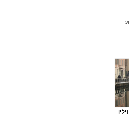
ע
יליו