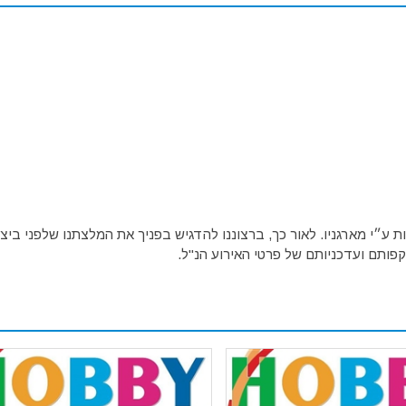
ע״י מארגניו. לאור כך, ברצוננו להדגיש בפניך את המלצתנו שלפני ביצו
פותם ועדכניותם של פרטי האירוע הנ"ל.