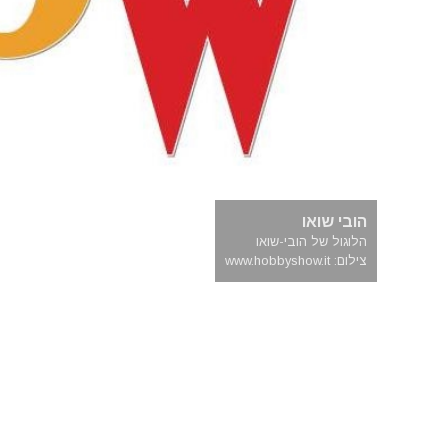
הובי שואו
הלוגול של הובי-שואו
צילום: www.hobbyshow.it