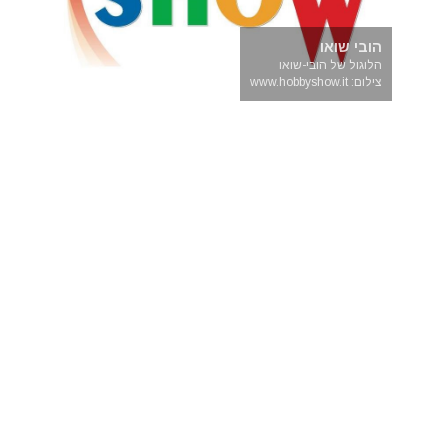
הובי שואו
הלוגול של הובי-שואו
צילום: www.hobbyshow.it