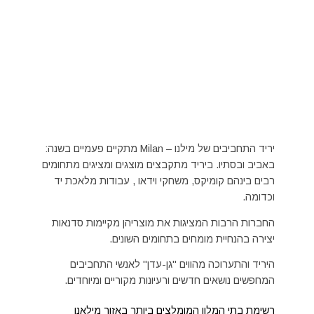
יריד התחביבים של מילנו – Milan מתקיים פעמיים בשנה:
באביב ובסתיו. ביריד מתקבצים מוצגים ומציגים מתחומים
רבים בינהם קומיקס, משחקי וידאו , עבודות מלאכת יד
וכדומה.
החברות הרבות המציגות את מוצריהן מקיימות סדנאות
יצירה בהנחיית מומחים בתחומים השונים.
היריד והתערוכה מהווים "גן-עדן" לאנשי התחביבים
המחפשים נושאים חדשים ורעיונות מקוריים ומיוחדים.
רשימת בתי המלון המומלצים ביותר באזור מילאנו