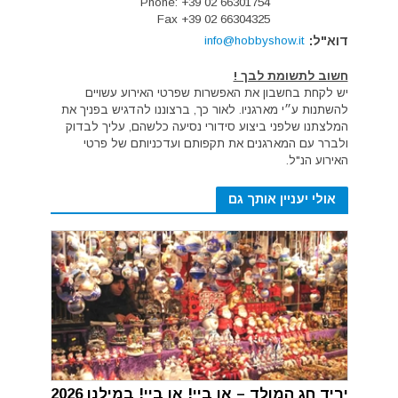
Phone: +39 02 66301754
Fax +39 02 66304325
דוא"ל:
info@hobbyshow.it
חשוב לתשומת לבך !
יש לקחת בחשבון את האפשרות שפרטי האירוע עשויים
להשתנות ע״י מארגניו. לאור כך, ברצוננו להדגיש בפניך את
המלצתנו שלפני ביצוע סידורי נסיעה כלשהם, עליך לבדוק
ולברר עם המארגנים את תקפותם ועדכניותם של פרטי
האירוע הנ"ל.
אולי יעניין אותך גם
יריד חג המולד – או ביי! או ביי! במילנו 2026