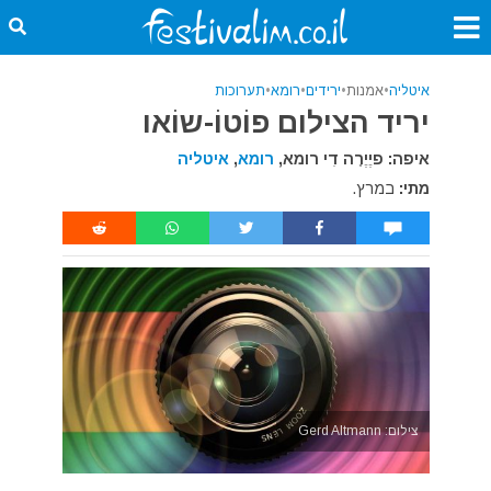
איטליה
•
אמנות
•
ירידים
•
רומא
•
תערוכות
יריד הצילום פוֹטוֹ-שוֹאו
איפה: פיֶיֶרָה דִי רומא,
רומא
,
איטליה
מתי:
במרץ.
צילום: Gerd Altmann