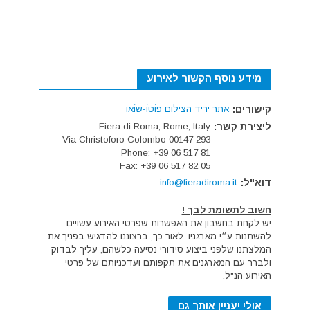
מידע נוסף הקשור לאירוע
קישורים:
אתר יריד הצילום פוֹטוֹ-שוֹאו
ליצירת קשר:
Fiera di Roma, Rome, Italy
293 Via Christoforo Colombo 00147
Phone: +39 06 517 81
Fax: +39 06 517 82 05
דוא"ל:
info@fieradiroma.it
חשוב לתשומת לבך !
יש לקחת בחשבון את האפשרות שפרטי האירוע עשויים
להשתנות ע״י מארגניו. לאור כך, ברצוננו להדגיש בפניך את
המלצתנו שלפני ביצוע סידורי נסיעה כלשהם, עליך לבדוק
ולברר עם המארגנים את תקפותם ועדכניותם של פרטי
האירוע הנ"ל.
אולי יעניין אותך גם