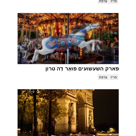
פריז
צרפת
פארק השעשועים פוּאָר דֶה טרוֹן
פריז
צרפת