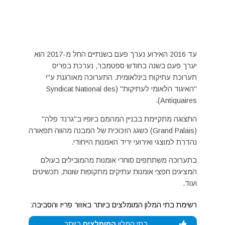
עד 2016 האירוע נערך פעם בשנתיים החל מ-2017 הוא
יערך פעם בשנה בחודש ספטמבר, נערכת בפריס
תערוכת עתיקות בינלאומית. התערוכה מאורגנת ע"י
"האיגוד הלאומי לעתיקות" (Syndicat National des
Antiquaires).
התצוגה מתקיימת בבניין המהמם ביופיו ב"גרנד פלה"
(Grand Palais) כשגג הזכוכית של המבנה מהווה תפאורה
נהדרת למוצגי ואירועי יריד האמנות הייחודי.
בתערוכה משתתפים סוחרי אומנות מהמובילים בעולם
המציגים חפצי אומנות עתיקים מתקופות שונות, תכשיטים
ועוד.
רשימת בתי המלון המומלצים ביותר באזור פריז והסביבה:
בתי המלון
המומלצים
ביותר