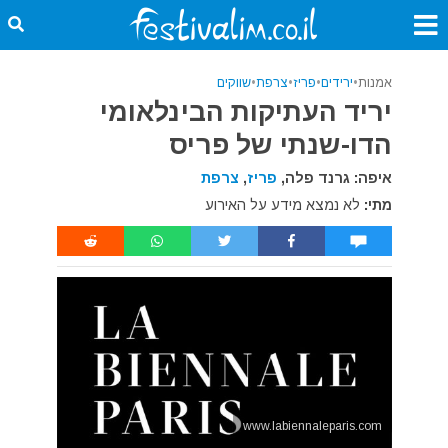
אמנות
•
ירידים
•
פריז
•
צרפת
•
שווקים
יריד העתיקות הבינלאומי
הדו-שנתי של פריס
איפה: גרנד פלה,
פריז
,
צרפת
מתי:
לא נמצא מידע על האירוע
www.labiennaleparis.com