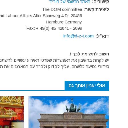
האתר הרשמי של היריד
קישורים:
The DOM committee
ליצירת קשר:
nd Labour Affairs Alter Steinweg 4 D -20459
Hamburg Germany
Fax: + 49(0) 40/ 42841 - 2899
info@d-z-t.com
דוא"ל:
חשוב לתשומת לבך !
יש לקחת בחשבון את האפשרות שפרטי האירוע עשויים להשתנות 
סידורי נסיעה כלשהם, עליך לבדוק ולברר עם המארגנים את תק
אולי יעניין אותך גם