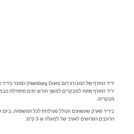
יריד החורף של המבורג דום (Hamburg Dom) המוכר כיריד השעשועים הגדול בגרמניה מתקיים שלוש פעמים בשנה בקיץ, בחורף ובאביב.
יריד החורף פתוח למבקרים למשך חודש ימים מתחילת נובמבר
מבקרים.
ביריד פארק שעשועים הכולל פעילויות לכל המשפחה, ביום שי
הדוכנים הפרושים לאורך של למעלה ש-3 ק"מ.