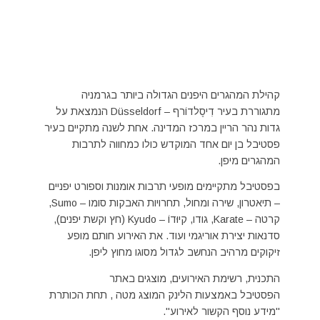
קהילת המהגרים היפנים הגדולה ביותר בגרמניה
מתגוררת בעיר דִיסֶלדוֹרף – Düsseldorf הנמצאת על
גדות נהר הריין במרכז המדינה. אחת לשנה מתקיים בעיר
פסטיבל בן יום אחד המוקדש כולו כמחווה לתרבות
המהגרים מיפן.
בפסטיבל מתקיימים מופעי תרבות אומנות וספורט יפניים
– תיאטרון, שירה ומחול, תחרויות האבקות סומו – Sumo,
קרטה – Karate, גודו, קיוּ‏דוֹ‏‏‏‏ – Kyudo (חץ וקשת יפנים),
סדנאות יצירת אוריגמי ועוד. את האירוע חותם מופע
זיקוקים מרהיב הנחשב לגדול מסוגו מחוץ ליפן.
התכנית, רשימת האירועים, מוצגים באתר
הפסטיבל באמצעות הלינק המוצג מטה , תחת הכותרת
"מידע נוסף הקשור לאירוע".