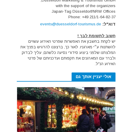
Düsseldorf Marketing & Tourismus GmbH,
with the support of the organizers
Japan-Tag Düsseldorf/NRW Offices
Phone: +49 211/1-64-82-37
דוא"ל:
events@duesseldorf-tourismus.de
חשוב לתשומת לבך !
יש לקחת בחשבון את האפשרות שפרטי האירוע עשויים
להשתנות ע״י מארגניו. לאור כך, ברצוננו להדגיש בפניך את
המלצתנו שלפני ביצוע סידורי נסיעה כלשהם, עליך לבדוק
ולברר עם המארגנים את תקפותם ועדכניותם של פרטי
האירוע הנ"ל.
אולי יעניין אותך גם