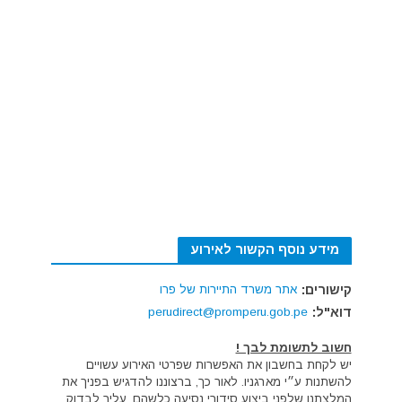
מידע נוסף הקשור לאירוע
קישורים:
אתר משרד התיירות של פרו
דוא"ל:
perudirect@promperu.gob.pe
חשוב לתשומת לבך !
יש לקחת בחשבון את האפשרות שפרטי האירוע עשויים
להשתנות ע״י מארגניו. לאור כך, ברצוננו להדגיש בפניך את
המלצתנו שלפני ביצוע סידורי נסיעה כלשהם, עליך לבדוק