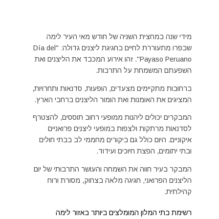
מידי שנה במחצית השניה של חודש מאי העיר לימה
שבפרו מתעוררת לחיים בחגיגת ליצנים גדולה: "Día del
Payaso Peruano". זהו אירוע המכבד את הליצנים ואת
השפעתם המשמחת על התרבות.
ברחובות מתקיימים מצעדים, הופעות, סדנאות ותחרויות,
המציגים את האומנות ואת הומור הליצנים ברחבי הארץ.
המבקרים יכולים ליהנות ממופעי רחוב תוססים, להצטרף
לסדנאות מרתקות ולצפות במופעי ליצנים פרואניים
איקוניים. היום כולל גם ביקורים מחממי לב בבתי חולים
ובתי יתומים, הפצת חיוכים ועידוד.
המבקר בעיר חווה את השמחה והעושר התרבותי של יום
הליצנים הפרואני, חגיגה מלאה בצחוק, מסורת ורוח
קהילתית.
רשימת בתי המלון המומלצים ביותר באזור לימה