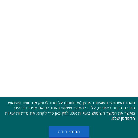
האתר משתמש בעוגיות דפדפן (cookies) על מנת לספק את חווית השימוש
הטובה ביותר באתרינו, על ידי המשך שימוש באתר זה אנו מניחים כי הינך
פסטיבלים וקרנבלים בעולם - כל הזכויות שמורות © 2015 - 2026
מאשר את המשך השימוש בעוגיות אלו,
לחץ כאן
כדי לקרוא את מדיניות עוגיות
בשותפות עם
CarniFest Online
הדפדפן שלנו.
ראשי
הצהרת נגישות
אודות
תקנון האתר ותנאי שימוש
מדיניות הפרטיות
מדיניות עוגיות (קוקיס)
כתבו לנו