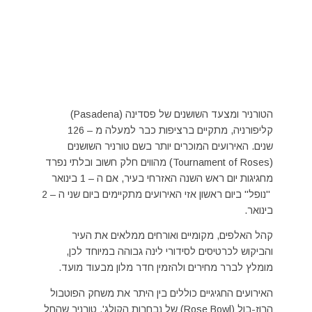
הטורניר ומצעד השושנים של פסדינה (Pasadena)
קליפורניה, מתקיים ברציפות כבר למעלה מ – 126
שנים. האירועים המוכרים יותר בשם טורניר השושנים
(Tournament of Roses) מהווים חלק חשוב ובלתי נפרד
מחגיגות יום ראש השנה האזרחי בעיר, אם ה – 1 בינואר
"נופל" ביום ראשון אזי האירועים מתקיימים ביום שני ה – 2
בינואר.
קהל האלפים, מקומיים ואורחים ממלאים את העיר
והביקוש לכרטיסים לסידורי לינה גבוהה במיוחד לכן,
מומלץ לברר מחירים ולהזמין חדר מלון מבעוד מועד.
האירועים החגיגיים כוללים בין היתר את משחק הפוטבול
הרוז-בול (Rose Bowl) של נבחרות הקולג', טורניר שהחל