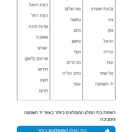
רמת רזיאל
גבעת ישעיהו
נווה שלום
רמת רחל
גיזו
נחושה
שדות מיכה
גפן
נחם
שואבה
הראל
נחשון
שורש
זכריה
נטף
שריגים (ליאון)
זנוח
נס הרים
תירוש
טל שחר
נתיב הל"ה
תעוז
יד השמונה
עגור
תרום
רשימת בתי המלון המומלצים ביותר באזור יד השמונה
והסביבה:
בתי המלון
המומלצים
ביותר