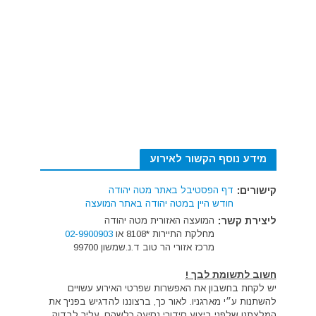
מידע נוסף הקשור לאירוע
קישורים:
דף הפסטיבל באתר מטה יהודה
חודש היין במטה יהודה באתר המועצה
ליצירת קשר:
המועצה האזורית מטה יהודה
מחלקת התיירות *8108 או
02-9900903
מרכז אזורי הר טוב ד.נ.שמשון 99700
חשוב לתשומת לבך !
יש לקחת בחשבון את האפשרות שפרטי האירוע עשויים
להשתנות ע״י מארגניו. לאור כך, ברצוננו להדגיש בפניך את
המלצתנו שלפני ביצוע סידורי נסיעה כלשהם, עליך לבדוק