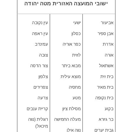
ישובי המועצה האזורית מטה יהודה
אביעזר
ישעי
עין נקובה
אבן ספיר
כסלון
עין ראפה
אדרת
כפר אוריה
עמינדב
אורה
לוזית
צובה
אשתאול
מבוא ביתר
צור הדסה
בית זית
מוצא עילית
צלפון
בית מאיר
מחסיה
צפרירים
בית נקופה
מטע
צרעה
בקוע
מסילת ציון
קריית ענבים
בר גיורא
מעלה החמישה
רוגלית (נווה
מיכאל)
גבית יערים
נווה אילן