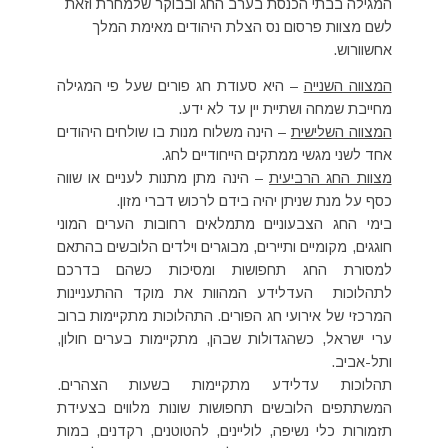
המגילה בבתי הכנסת בערב החג ובבוקר שלמחרת וזאת
לשם מצוות פרסום נס הצלת היהודים מאימת המלך
אחשוורוש.
המצווה השנייה
– היא סעודת חג פורים שעל פי המגילה
מחייבת שמחה ושתיית יין עד לא ידע.
המצווה השלישית
– הינה משלוח מנות בו שולחים היהודים
אחד לשני מגשי ממתקים הייחודיים לחג.
מצוות החג הרביעית
– הינה מתן מתנות לעניים או שווה
כסף על מנת שניתן יהיה בידם לרכוש דברי מזון.
בימי החג הצבעוניים מתמלאים רחובות הערים המוני
חוגגים, מקומיים ותיירים, מבוגרים וילדים הלובשים בהתאם
למסורת החג תחפושות ומסיכות כשהם בדרכם
לתהלוכות העדלידע המהוות את מוקד ההתעניינות
המרכזי של אירועי חג הפורים. התהלוכות מתקיימות ברוב
ערי ישראל, כשהגדולות שבהן, מתקיימות בערים חולון,
ותל-אביב.
תהלוכות עדלידע מתקיימות בשעות הצהרים.
המשתתפים הלובשים תחפושות שונות מלווים בצעידת
תזמורות כלי נשיפה, לוליינים, להטוטנים, רקדנים, במות