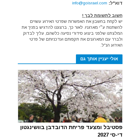
דוא"ל:
info@goisrael.com
חשוב לתשומת לבך !
יש לקחת בחשבון את האפשרות שפרטי האירוע עשויים
להשתנות ע״י מארגניו. לאור כך, ברצוננו להדגיש בפניך את
המלצתנו שלפני ביצוע סידורי נסיעה כלשהם, עליך לבדוק
ולברר עם המארגנים את תקפותם ועדכניותם של פרטי
האירוע הנ"ל.
אולי יעניין אותך גם
פסטיבל ומצעד פריחת הדובדבן בוושינגטון
די-סי 2027