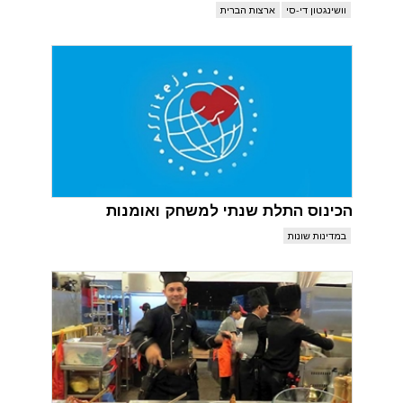
וושינגטון די-סי
ארצות הברית
הכינוס התלת שנתי למשחק ואומנות
במדינות שונות