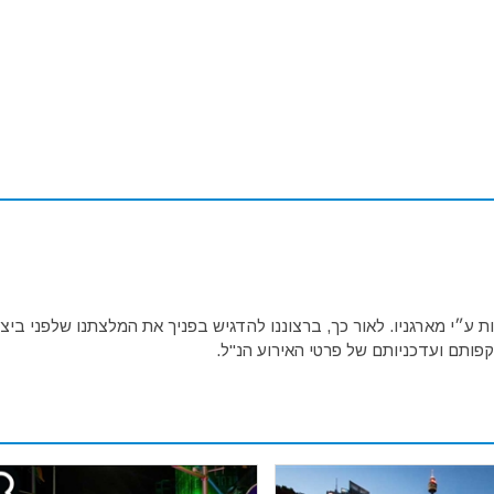
ע״י מארגניו. לאור כך, ברצוננו להדגיש בפניך את המלצתנו שלפני ביצו
פותם ועדכניותם של פרטי האירוע הנ"ל.