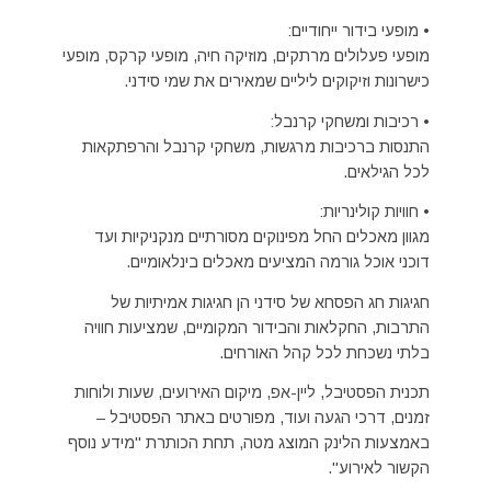
• מופעי בידור ייחודיים:
מופעי פעלולים מרתקים, מוזיקה חיה, מופעי קרקס, מופעי
כישרונות וזיקוקים ליליים שמאירים את שמי סידני.
• רכיבות ומשחקי קרנבל:
התנסות ברכיבות מרגשות, משחקי קרנבל והרפתקאות
לכל הגילאים.
• חוויות קולינריות:
מגוון מאכלים החל מפינוקים מסורתיים מנקניקיות ועד
דוכני אוכל גורמה המציעים מאכלים בינלאומיים.
חגיגות חג הפסחא של סידני הן חגיגות אמיתיות של
התרבות, החקלאות והבידור המקומיים, שמציעות חוויה
בלתי נשכחת לכל קהל האורחים.
תכנית הפסטיבל, ליין-אפ, מיקום האירועים, שעות ולוחות
זמנים, דרכי הגעה ועוד, מפורטים באתר הפסטיבל –
באמצעות הלינק המוצג מטה, תחת הכותרת "מידע נוסף
הקשור לאירוע".