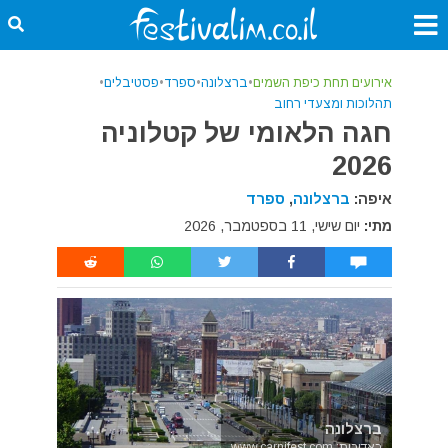
אירועים תחת כיפת השמים
•
ברצלונה
•
ספרד
•
פסטיבלים
•
תהלוכות ומצעדי רחוב
חגה הלאומי של קטלוניה
2026
איפה:
ברצלונה
,
ספרד
מתי:
יום שישי, 11 בספטמבר, 2026
ברצלונה
באדיבות: www.carnifest.com