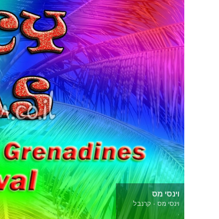
וינסי מס
וינסי מס - קרנבל
.