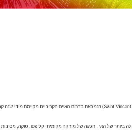
מדינת האיים סיינט וינסנט והגרנידים (Saint Vincent and the Grenadines) הנמצאת בדרום האיים הקריביים מקיימת מידי 
מס (Vincy Mas) הינו החגיגה הגדולה ביותר של האי , חגיגה של מוזיקה מקומית: קליפסו, סוקה, מסיבו