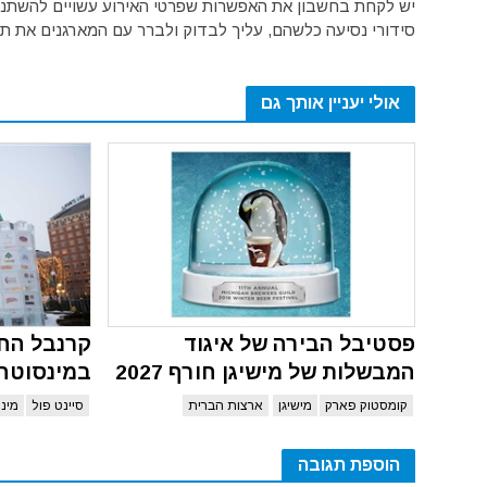
יש לקחת בחשבון את האפשרות שפרטי האירוע עשויים להשתנות 
סידורי נסיעה כלשהם, עליך לבדוק ולברר עם המארגנים את תק
אולי יעניין אותך גם
פסטיבל הבירה של איגוד
קרנבל החו
המבשלות של מישיגן חורף 2027
במינסוטה 027
קומסטוק פארק
מישיגן
ארצות הברית
סיינט פול
מינ
הוספת תגובה