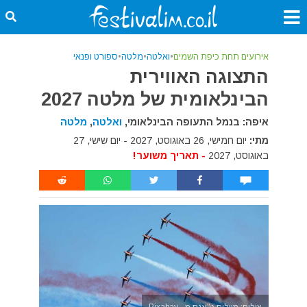
אירועים תחת כיפת השמים
•
ואלטה
•
מלטה
•
ספורט ופנאי
התצוגה האווירית
הבינלאומית של מלטה 2027
איפה: בנמל התעופה הבינלאומי,
ואלטה
,
מלטה
מתי:
יום חמישי, 26 באוגוסט, 2027 - יום שישי, 27
באוגוסט, 2027
- תאריך משוער!
צילום: מייליס ג\'אנס מ - Pixabay