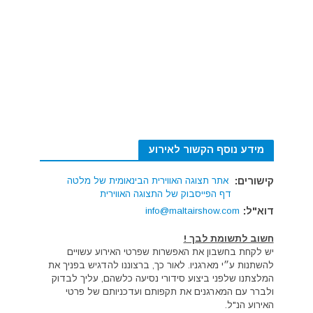
מידע נוסף הקשור לאירוע
קישורים:
אתר תצוגה האווירית הבינאומית של מלטה
דף הפייסבוק של התצוגה האווירית
דוא"ל:
info@maltairshow.com
חשוב לתשומת לבך !
יש לקחת בחשבון את האפשרות שפרטי האירוע עשויים
להשתנות ע״י מארגניו. לאור כך, ברצוננו להדגיש בפניך את
המלצתנו שלפני ביצוע סידורי נסיעה כלשהם, עליך לבדוק
ולברר עם המארגנים את תקפותם ועדכניותם של פרטי
האירוע הנ"ל.