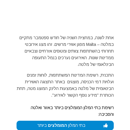
אחת לשנה, במחצית השניה של חודש ספטמבר מתקיים
במלטה – Malta מפגן אווירי מרשים. זהו מצג אירובטי
תחרותי בהשתתפות צוותים ומטוסים אזרחיים וצבאיים
ממדינות שונות. האירועים נערכים בנמל התעופה
הבינלאומי של מלטה.
התכנית, רשימת המדינות המשתתפות, לוחות זמנים
ועלויות דמי הכניסה, מוצגים באתר התצוגה האווירית
הבינאומית של מלטה באמצעות הלינק המוצג מטה, תחת
הכותרת "מידע נוסף הקשור לאירוע".
רשימת בתי המלון המומלצים ביותר באזור ואלטה
והסביבה:
בתי המלון
המומלצים
ביותר