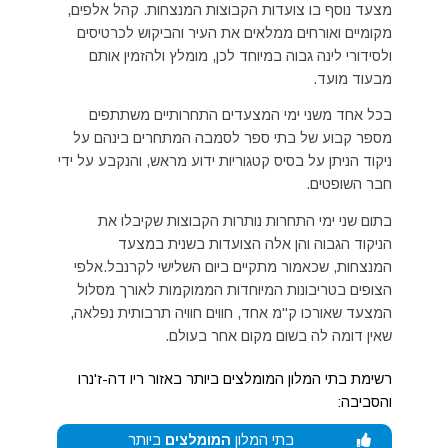
מצעד נוסף בו צועדות הקבוצות המנצחות. קהל אלפים,
מקומיים ואורחים ממלאים את העיר והביקוש לכרטיסים
ולסידורי לינה גבוה במיוחד לכן, מומלץ ולהזמין אותם
מבעוד מועד.
בכל אחד משני ימי המצעדים התחרותיים משתתפים
מספר קבוע של בתי ספר לסמבה המתחרים בינהם על
ניקוד הניתן על בסיס קטגוריות ידוע מראש, והנקבע על ידי
חבר השופטים.
בתום שני ימי התחרות נותרות הקבוצות שקיבלו את
הניקוד הגבוה והן אלה הצועדות בשנית במצעד
המנצחות, שכאמור מתקיים ביום השלישי לקרנבל.אלפי
הצופים בטריבונות המיוחדות הממוקמות לאורך מסלול
המצעד שאורכו ק"מ אחד, חווים חוויה תרבותית נפלאה,
שאין דומה לה בשום מקום אחר בעולם.
רשימת בתי המלון המומלצים ביותר באזור ריו דה-ז'נרו
והסביבה:
בתי המלון
המומלצים
ביותר