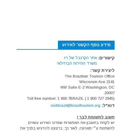
מידע נוסף הקשור לאירוע
קישורים:
אתר הקרנבל של ריו
משרד התיירות הברזילאי
ליצירת קשר:
The Brazilian Tourism Office
2141 Wisconsin Ave
NW Suite E-2 Washington, DC
20007
Toll free number: 1 800 7BRAZIL ( 1 800 727 2945)
דוא"ל:
visitbrazil@braziltourism.org
חשוב לתשומת לבך !
יש לקחת בחשבון את האפשרות שפרטי האירוע עשויים
להשתנות ע״י מארגניו. לאור כך, ברצוננו להדגיש בפניך את