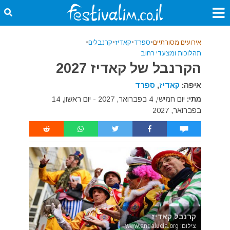
אירועים מסורתיים
•
ספרד
•
קאדיז
•
קרנבלים
•
תהלוכות ומצעדי רחוב
הקרנבל של קאדיז 2027
איפה:
קאדיז
,
ספרד
מתי:
יום חמישי, 4 בפברואר, 2027 - יום ראשון, 14
בפברואר, 2027
קרנבל קאדיז
צילום: www.andalucia.org