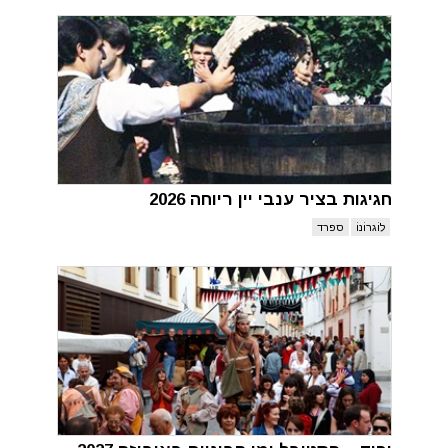
חגיגות בציר ענבי יין ריוחה 2026
לוֹגרוֹנוֹ
ספרד