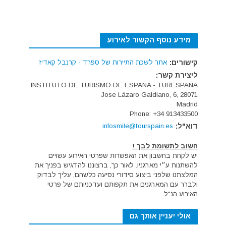
מידע נוסף הקשור לאירוע
קישורים:
אתר לשכת התיירות של ספרד - קרנבל קאדיז
ליצירת קשר:
INSTITUTO DE TURISMO DE ESPAÑA - TURESPAÑA
Jose Lázaro Galdiano, 6, 28071
Madrid
Phone: +34 913433500
דוא"ל:
infosmile@tourspain.es
חשוב לתשומת לבך !
יש לקחת בחשבון את האפשרות שפרטי האירוע עשויים
להשתנות ע״י מארגניו. לאור כך, ברצוננו להדגיש בפניך את
המלצתנו שלפני ביצוע סידורי נסיעה כלשהם, עליך לבדוק
ולברר עם המארגנים את תקפותם ועדכניותם של פרטי
האירוע הנ"ל.
אולי יעניין אותך גם