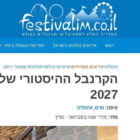
ראשי
אירועים בולטים בישראל
המדינות הנצפות ביותר
איטליה
•
אירועים מסורתיים
•
וורס
•
קרנבלים
•
תהלוכות ומצעדי רחוב
הקרנבל ההיסטורי של ע
2027
איפה:
וורס
,
איטליה
מתי:
מידי שנה בפברואר - מרץ