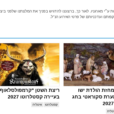
ע״י מארגניו. לאור כך, ברצוננו להדגיש בפניך את המלצתנו שלפני ביצו
פותם ועדכניותם של פרטי האירוע הנ"ל.
חזת הולדת ישו
ריצת השטן "קרמפולסלאוף"
ערת סקוראטי בחג
בעיירה קסטלרוטו 2027
קסטלרוטו
איטליה
טליה