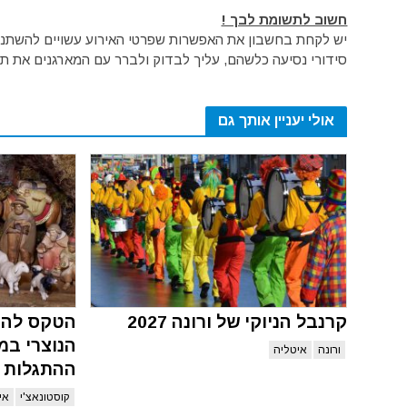
חשוב לתשומת לבך !
יש לקחת בחשבון את האפשרות שפרטי האירוע עשויים להשתנות 
סידורי נסיעה כלשהם, עליך לבדוק ולברר עם המארגנים את תק
אולי יעניין אותך גם
קרנבל הניוקי של ורונה 2027
הטקס להמ
הנוצרי במ
ורונה
איטליה
ההתגלות 2027
קוסטונאצ'י
אי