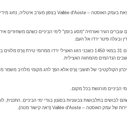
הקרנבל ההיסטורי של עיירת ימי הביניים וֶורֶס – Verrès הנמצאת בעמק האוסטה – Vallée d'Aoste בצפון מערב איטליה
קרנבל – Carnevale Storico di Verrès הנמשך 4 ימים עוברים העיר ואורחיה "מסע בזמן" לימי הביניים כשהם משחזרים 
ן ובעלה פיטר ירדו אל העם.
האירוע ההיסטורי שנחשב אותה עת כחריג ומיוחד התרחש ביום 31 במאי 1450 כשבני הזוג האצילי ירדו ממרומי טירת וֶורֶס
שבים הנדהמים מהמחווה האצילית.
רון הקולקטיבי של תושבי וֶורֶס אלא הפך לחג מקומי מלהיב משמר מ
מי הביניים מורגשת בכל מקום.
הם לבושים בתלבושות צבעוניות בסגנון בגדי ימי הביניים. התכנית, לו
Vallée d'Aost (ראה קישור מטה).