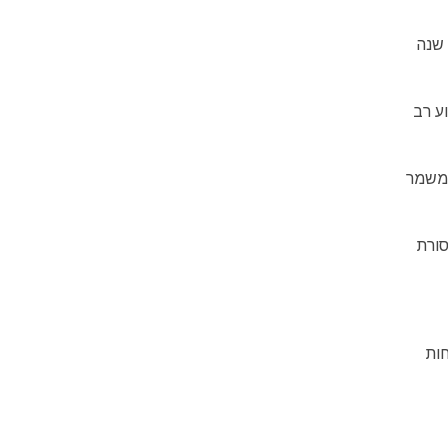
, נחוג מידי שנה
אירוע רב
 מלווים במשמר
סורת
חות