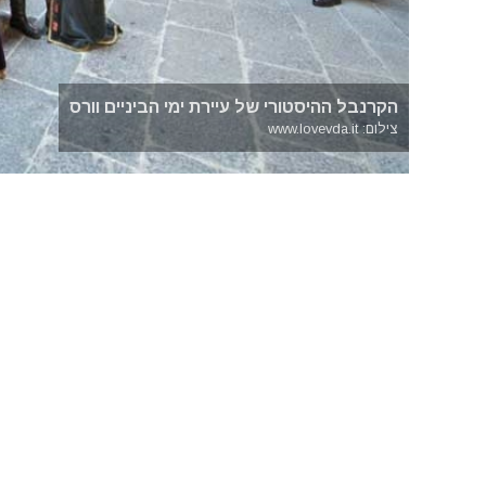
הקרנבל ההיסטורי של עיירת ימי הביניים וורס
צילום: www.lovevda.it