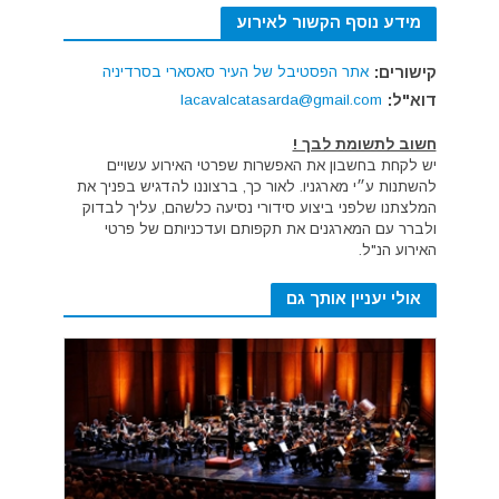
מידע נוסף הקשור לאירוע
קישורים:
אתר הפסטיבל של העיר סאסארי בסרדיניה
דוא"ל:
lacavalcatasarda@gmail.com
חשוב לתשומת לבך !
יש לקחת בחשבון את האפשרות שפרטי האירוע עשויים
להשתנות ע״י מארגניו. לאור כך, ברצוננו להדגיש בפניך את
המלצתנו שלפני ביצוע סידורי נסיעה כלשהם, עליך לבדוק
ולברר עם המארגנים את תקפותם ועדכניותם של פרטי
האירוע הנ"ל.
אולי יעניין אותך גם