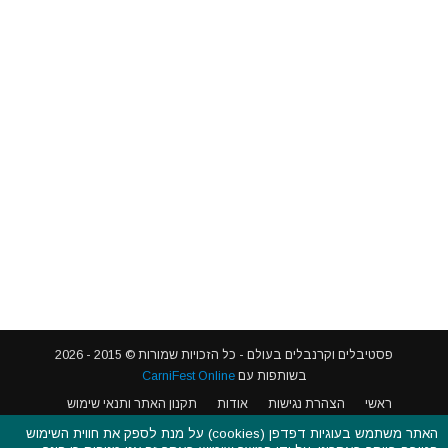
האתר משתמש בעוגיות דפדפן (cookies) על מנת לספק את חווית השימוש
הטובה ביותר באתרינו, על ידי המשך שימוש באתר זה אנו מניחים כי הינך
פסטיבלים וקרנבלים בעולם - כל הזכויות שמורות © 2015 - 2026
מאשר את המשך השימוש בעוגיות אלו,
לחץ כאן
כדי לקרוא את מדיניות עוגיות
בשותפות עם
CarniFest Online
הדפדפן שלנו.
ראשי
הצהרת נגישות
אודות
תקנון האתר ותנאי שימוש
מדיניות הפרטיות
מדיניות עוגיות (קוקיס)
כתבו לנו