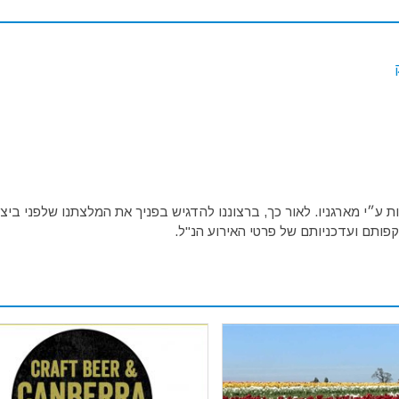
ע״י מארגניו. לאור כך, ברצוננו להדגיש בפניך את המלצתנו שלפני ביצו
פותם ועדכניותם של פרטי האירוע הנ"ל.