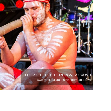
הפסטיבל הלאומי הרב-תרבותי בקנברה
צילום: www.multiculturalfestival.com.au