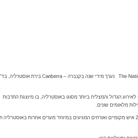
הפסטיבל הלאומי הרב תרבותי -The National Multicultural Festival נערך מידי שנה בקנברה – Canberra בירת אוסטרל
אשונה בשנת 1981 הפך עם השנים לאירוע הגדול והמצליח ביותר מסוגו באוסטרליה, בו מיוצגת התרבות
במהלך ימי הפסטיבל נוכחים באירועים למעלה מ – 250,000 איש מקומיים ואורחים המגיעים במיוחד מערים אחרות באוסטרליה