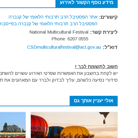
מידע נוסף הקשור לאירוע
אתר הפסטיבל הרב תרבותי הלאומי של קנברה
קישורים:
הפסטיבל הרב תרבותי הלאומי של קנברה בפייסבוק
National Multicultural Festival
ליצירת קשר:
Phone: 6207 0555
CSDmulticulturalfestival@act.gov.au
דוא"ל:
חשוב לתשומת לבך !
יש לקחת בחשבון את האפשרות שפרטי האירוע עשויים להשתנות 
סידורי נסיעה כלשהם, עליך לבדוק ולברר עם המארגנים את תק
אולי יעניין אותך גם