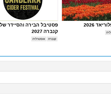
יאד 2026
פסטיבל הבירה והסיידר של
קנברה 2027
יה
קנברה
אוסטרליה
ש בעוגיות דפדפן (cookies) על מנת לספק את חווית השימוש הטובה ביותר באתרינו, על ידי המשך ש
כאן
כדי לקרוא את מדיניות עוגיות הדפדפן שלנו.