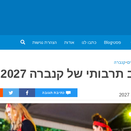
פסטיBlog
כתבו לנו
אודות
הצהרת נגישות
ם
•
קנברה
בותי של קנברה 2027
כתיבת תגובה