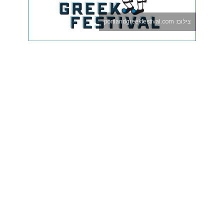
צילום: portlandgreekfestival.com