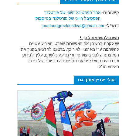
קישורים:
אתר הפסטיבל היווני של פורטלנד
הפסטיבל היווני של פורטלנד בפייסבוק
דוא"ל:
portlandgreekfestival@gmail.com
חשוב לתשומת לבך !
יש לקחת בחשבון את האפשרות שפרטי האירוע עשויים
להשתנות ע״י מארגניו. לאור כך, ברצוננו להדגיש בפניך את
המלצתנו שלפני ביצוע סידורי נסיעה כלשהם, עליך לבדוק
ולברר עם המארגנים את תקפותם ועדכניותם של פרטי
האירוע הנ"ל.
אולי יעניין אותך גם