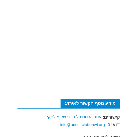
מידע נוסף הקשור לאירוע
קישורים:
אתר הפסטיבל היווני של מיליווקי
דוא"ל:
info@annunciationwi.org
חשוב לתשומת לבך !