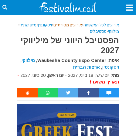
אירועים לכל המשפחה
•
אירועים מסורתיים
•
ויסקונסין
•
מזון ושתיה
•
מילווקי
•
פסטיבלים
הפסטיבל היווני של מיליווקי
2027
איפה: Waukesha County Expo Center,
מילווקי
,
ויסקונסין
,
ארצות הברית
מתי:
יום שישי, 18 ביוני, 2027 - יום ראשון, 20 ביוני, 2027
-
תאריך משוער!