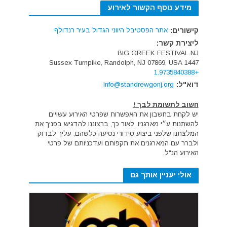
מידע נוסף הקשור לאירוע
קישורים:
אתר הפסטיבל היווני הגדול בעיר רנדולף
ליצירת קשר:
BIG GREEK FESTIVAL NJ
,
Randolph
,
NJ
07869
, USA
1447 Sussex Turnpike
+1.9735840388
דוא"ל:
info@standrewgonj.org
חשוב לתשומת לבך !
יש לקחת בחשבון את האפשרות שפרטי האירוע עשויים
להשתנות ע״י מארגניו. לאור כך, ברצוננו להדגיש בפניך את
המלצתנו שלפני ביצוע סידורי נסיעה כלשהם, עליך לבדוק
ולברר עם המארגנים את תקפותם ועדכניותם של פרטי
האירוע הנ"ל.
אולי יעניין אותך גם