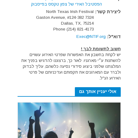
הפסטיבל האירי של צפון טקסס בפייסבוק
ליצירת קשר:
North Texas Irish Festival
7324 Gaston Avenue, #124-382
Dallas, TX, 75214
Phone (214) 821-4173
דוא"ל:
Exec@NTIF.org
חשוב לתשומת לבך !
יש לקחת בחשבון את האפשרות שפרטי האירוע עשויים
להשתנות ע״י מארגניו. לאור כך, ברצוננו להדגיש בפניך את
המלצתנו שלפני ביצוע סידורי נסיעה כלשהם, עליך לבדוק
ולברר עם המארגנים את תקפותם ועדכניותם של פרטי
האירוע הנ"ל.
אולי יעניין אותך גם