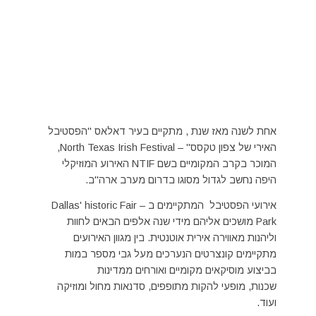
אחת לשנה מאז שנת , מתקיים בעיר דאלאס "הפסטיבל
האירי של צפון טקסס" – North Texas Irish Festival,
המוכר בקרב המקומיים בשם NTIF האירוע המוזיקלי
היפה נחשב לגדול מסוגו בדרום מערב ארה"ב.
אירועי הפסטיבל המתקיימים ב – Dallas' historic Fair
Park מושכים אליהם מידי שנה אלפים הבאים לחוות
וליהנות מאווירה אירית אוטנטית. בין מגוון האירועים
מתקיימים קונצרטים הנערכים מעל גבי מספר במות
בביצוע מוסיקאים מקומיים ואורחים ממדינות
שכנות, מופעי להקות מתופפים, סדנאות מחול ומוזיקה
ועוד.