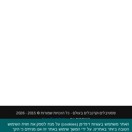
האתר משתמש בעוגיות דפדפן (cookies) על מנת לספק את חווית השימוש
הטובה ביותר באתרינו, על ידי המשך שימוש באתר זה אנו מניחים כי הינך
פסטיבלים וקרנבלים בעולם - כל הזכויות שמורות © 2015 - 2026
מאשר את המשך השימוש בעוגיות אלו,
לחץ כאן
כדי לקרוא את מדיניות עוגיות
בשותפות עם
CarniFest Online
הדפדפן שלנו.
ראשי
הצהרת נגישות
אודות
תקנון האתר ותנאי שימוש