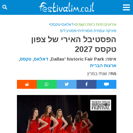
אירועים תחת כיפת השמים
•
דאלאס
•
טקסס
•
מוזיקה עממית מסורתית
•
פסטיבלים
הפסטיבל האירי של צפון
טקסס 2027
איפה: Dallas' historic Fair Park,
דאלאס
,
טקסס
,
ארצות הברית
מתי:
שנתי במרץ