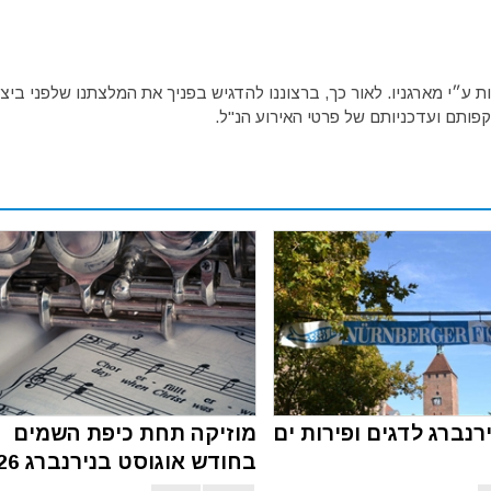
ע״י מארגניו. לאור כך, ברצוננו להדגיש בפניך את המלצתנו שלפני ביצו
פותם ועדכניותם של פרטי האירוע הנ"ל.
רנברג לדגים ופירות ים
מוזיקה תחת כיפת השמים
בחודש אוגוסט בנירנברג 2026