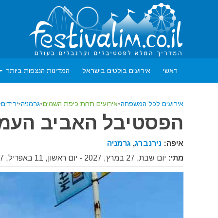
ראשי
אירועים בולטים בישראל
המדינות הנצפות ביותר
אירועים לכל המשפחה
•
אירועים תחת כיפת השמים
•
גרמניה
•
ירידים
•
הפסטיבל האביב העממי ש
איפה:
נירנברג
,
גרמניה
מתי:
יום שבת, 27 במרץ, 2027 - יום ראשון, 11 באפריל, 2027