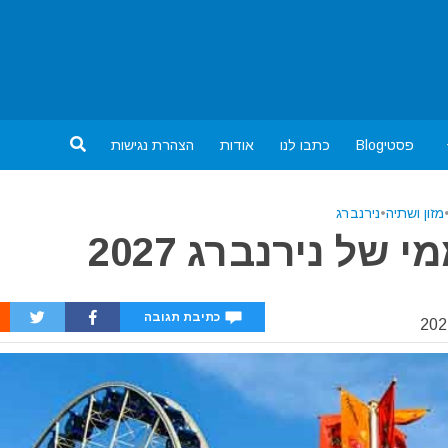
פסטיBlog
כתבו לנו
אודות
הצהרת נגישות
מזון ושתיה
•
נירנברג
ל נירנברג 2027
כתיבת תגובה