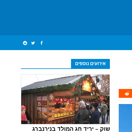
אירועים נוספים
שוק – יריד חג המולד בנירנברג