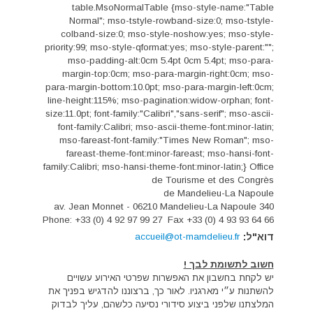
table.MsoNormalTable {mso-style-name:"Table
Normal"; mso-tstyle-rowband-size:0; mso-tstyle-
colband-size:0; mso-style-noshow:yes; mso-style-
priority:99; mso-style-qformat:yes; mso-style-parent:"";
mso-padding-alt:0cm 5.4pt 0cm 5.4pt; mso-para-
margin-top:0cm; mso-para-margin-right:0cm; mso-
para-margin-bottom:10.0pt; mso-para-margin-left:0cm;
line-height:115%; mso-pagination:widow-orphan; font-
size:11.0pt; font-family:"Calibri","sans-serif"; mso-ascii-
font-family:Calibri; mso-ascii-theme-font:minor-latin;
mso-fareast-font-family:"Times New Roman"; mso-
fareast-theme-font:minor-fareast; mso-hansi-font-
family:Calibri; mso-hansi-theme-font:minor-latin;}
Office
de Tourisme et des Congrès
de Mandelieu-La Napoule
340 av. Jean Monnet - 06210 Mandelieu-La Napoule
Phone: +33 (0) 4 92 97 99 27
Fax +33 (0) 4 93 93 64 66
דוא"ל:
accueil@ot-mamdelieu.fr
חשוב לתשומת לבך !
יש לקחת בחשבון את האפשרות שפרטי האירוע עשויים
להשתנות ע״י מארגניו. לאור כך, ברצוננו להדגיש בפניך את
המלצתנו שלפני ביצוע סידורי נסיעה כלשהם, עליך לבדוק