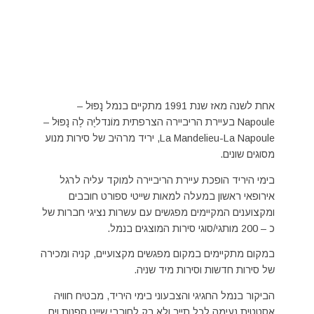
אחת לשנה מאז שנת 1991 מתקיים בנמל נָפּוּל –
Napoule בעיירת הריביירה הצרפתית מוֹנדליֶה לֶה נָפּוּל –
La Mandelieu-La Napoule, יריד מרהיב של סירות מנוע
מסוגים שונים.
בימי היריד הופכת עיירת הריביירה למוקד עליה לרגל
אירופאי ראשון במעלה למאות שייטי ספורט חובבים
ומקצוענים המקיימים מפגשים עם עשרות נציגי חברות של
כ – 200 מותגי/סוגי סירות המוצגים בנמל.
במקום מתקיימים במקום מפגשים מקצועיים, קניה ומכירה
של סירות חדשות וסירות מיד שניה.
הביקור בנמל החגיגי והצבעוני בימי היריד, מבטיח חוויה
אסטטית נעימה לכל תייר ולא רק לחובבי שייט ספנות וים.