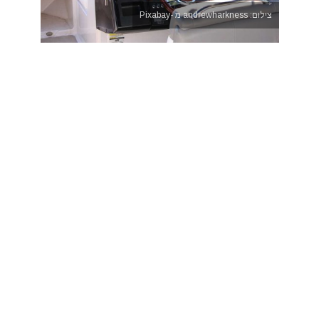
צילום: andrewharkness מ -Pixabay