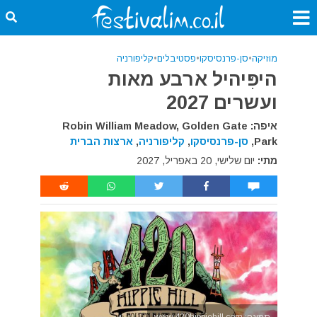
מוזיקה
•
סן-פרנסיסקו
•
פסטיבלים
•
קליפורניה
היפִּיהיל ארבע מאות
ועשרים 2027
איפה: Robin William Meadow, Golden Gate
Park,
סן-פרנסיסקו
,
קליפורניה
,
ארצות הברית
מתי:
יום שלישי, 20 באפריל, 2027
תמונה: www.420hippiehill.com