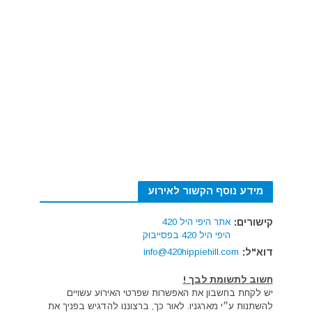
מידע נוסף הקשור לאירוע
קישורים:
אתר היפי היל 420
היפי היל 420 בפסייבוק
דוא"ל:
info@420hippiehill.com
חשוב לתשומת לבך !
יש לקחת בחשבון את האפשרות שפרטי האירוע עשויים
להשתנות ע״י מארגניו. לאור כך, ברצוננו להדגיש בפניך את