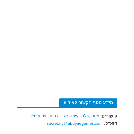
מידע נוסף הקשור לאירוע
קישורים:
אתר הָיילֶנד גֶיימס בעיירה הסקוטית אָבוֹיין
דוא"ל:
secretary@aboynegames.com