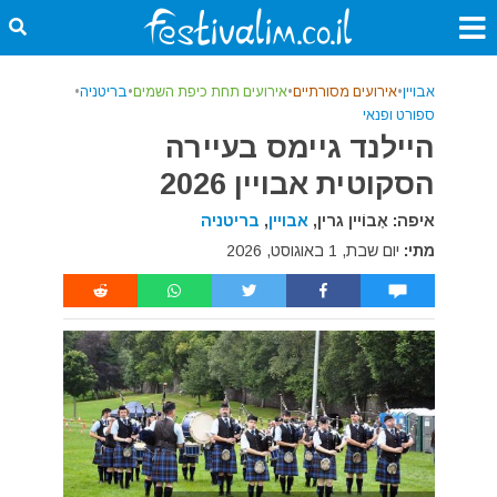
אבויין
•
אירועים מסורתיים
•
אירועים תחת כיפת השמים
•
בריטניה
•
ספורט ופנאי
היילנד גיימס בעיירה
הסקוטית אבויין 2026
איפה: אָבוֹיין גרין,
אבויין
,
בריטניה
מתי:
יום שבת, 1 באוגוסט, 2026