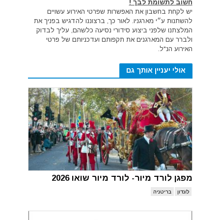
חשוב לתשומת לבך !
יש לקחת בחשבון את האפשרות שפרטי האירוע עשויים
להשתנות ע״י מארגניו. לאור כך, ברצוננו להדגיש בפניך את
המלצתנו שלפני ביצוע סידורי נסיעה כלשהם, עליך לבדוק
ולברר עם המארגנים את תקפותם ועדכניותם של פרטי
האירוע הנ"ל.
אולי יעניין אותך גם
מפגן לורד מיור- לורד מיור שואו 2026
לונדון
בריטניה