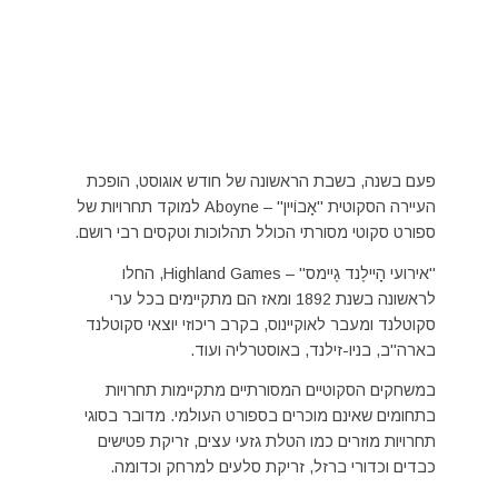
פעם בשנה, בשבת הראשונה של חודש אוגוסט, הופכת
העיירה הסקוטית "אָבוֹיין" – Aboyne למוקד תחרויות של
ספורט סקוטי מסורתי הכולל תהלוכות וטקסים רבי רושם.
"אירועי הָיילֶנד גֶיימס" – Highland Games, החלו
לראשונה בשנת 1892 ומאז הם מתקיימים בכל ערי
סקוטלנד ומעבר לאוקיינוס, בקרב ריכוזי יוצאי סקוטלנד
בארה"ב, בניו-זילנד, באוסטרליה ועוד.
במשחקים הסקוטיים המסורתיים מתקיימות תחרויות
בתחומים שאינם מוכרים בספורט העולמי. מדובר בסוגי
תחרויות מוזרים כמו הטלת גזעי עצים, זריקת פטישים
כבדים וכדורי ברזל, זריקת סלעים למרחק וכדומה.