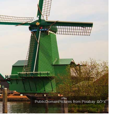
צילום: PublicDomainPictures from Pixabay