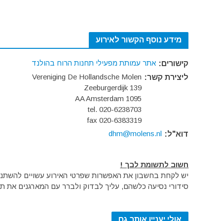
מידע נוסף הקשור לאירוע
אתר עמותת מפעילי תחנות הרוח בהולנד
קישורים:
Vereniging De Hollandsche Molen
ליצירת קשר:
Zeeburgerdijk 139
1095 AA Amsterdam
tel. 020-6238703
fax 020-6383319
dhm@molens.nl
דוא"ל:
חשוב לתשומת לבך !
יש לקחת בחשבון את האפשרות שפרטי האירוע עשויים להשתנות 
סידורי נסיעה כלשהם, עליך לבדוק ולברר עם המארגנים את תק
אולי יעניין אותך גם