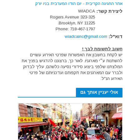
אתר החגיגה הקריבית - יום הודו המערבית בניו יורק
ליצירת קשר:
WIADCA
323-325 Rogers Avenue
Brooklyn, NY 11225.
Phone: 718-467-1797
דוא"ל:
wiadcainc@gmail.com
חשוב לתשומת לבך !
יש לקחת בחשבון את האפשרות שפרטי האירוע עשויים
להשתנות ע״י מארגניו. לאור כך, ברצוננו להדגיש בפניך את
המלצתנו שלפני ביצוע סידורי נסיעה כלשהם, עליך לבדוק
ולברר עם המארגנים את תקפותם ועדכניותם של פרטי
האירוע הנ"ל.
אולי יעניין אותך גם