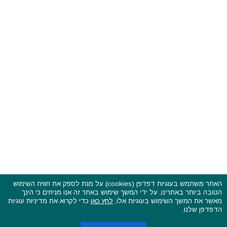
האתר משתמש בעוגיות דפדפן (cookies) על מנת לספק את חווית השימוש
הטובה ביותר באתרינו, על ידי המשך שימוש באתר זה אנו מניחים כי הינך
פסטיבלים וקרנבלים בעולם - כל הזכויות שמורות © 2015 - 2026
מאשר את המשך השימוש בעוגיות אלו,
לחץ כאן
כדי לקרוא את מדיניות עוגיות
בשותפות עם
CarniFest Online
הדפדפן שלנו.
ראשי
הצהרת נגישות
אודות
תקנון האתר ותנאי שימוש